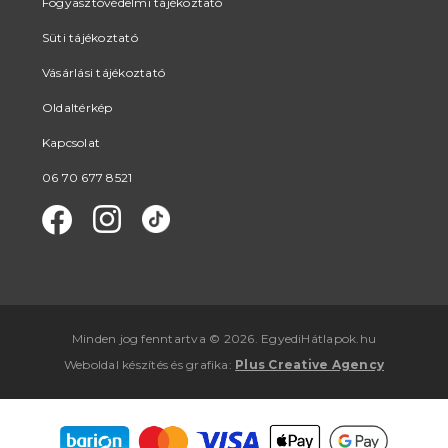
Fogyasztóvédelmi tájékoztató
Süti tájékoztató
Vásárlási tájékoztató
Oldaltérkép
Kapcsolat
06 70 677 8521
Minden jog fenntartva © 2026. EgyediHátlapok.hu
Weboldal készítés
és
grafika
:
Plus Creative Agency