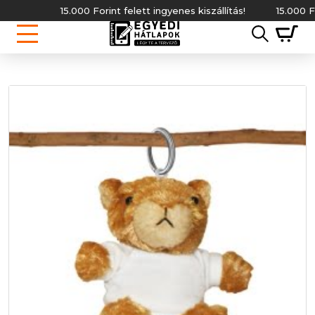
15.000 Forint felett ingyenes kiszállítás!
15.000 Forin