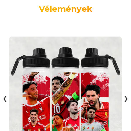
Vélemények
‹
›