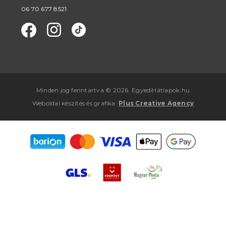
06 70 677 8521
Minden jog fenntartva © 2026. EgyediHátlapok.hu
Weboldal készítés
és
grafika
:
Plus Creative Agency