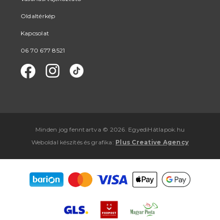
Oldaltérkép
Kapcsolat
06 70 677 8521
Minden jog fenntartva © 2026. EgyediHátlapok.hu
Weboldal készítés
és
grafika
:
Plus Creative Agency