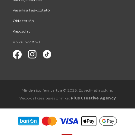
Vásárlási tájékoztató
Oldaltérkép
Kapcsolat
06 70 677 8521
Minden jog fenntartva © 2026. EgyediHátlapok.hu
Weboldal készítés
és
grafika
:
Plus Creative Agency