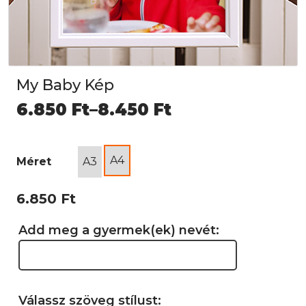
My Baby Kép
Ártartomány:
6.850
Ft
–
8.450
Ft
6.850 Ft
-
A4
Méret
A3
8.450 Ft
6.850
Ft
Add meg a gyermek(ek) nevét:
Válassz szöveg stílust: