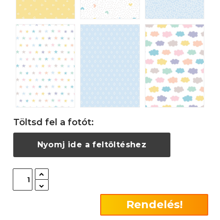
Töltsd fel a fotót:
Nyomj ide a feltöltéshez
Rendelés!