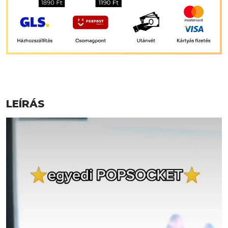
LEÍRÁS
Videólejátszó