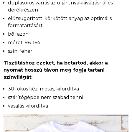
duplasoros varrás az ujján, nyakkivágásnál és
derékrészen
előzsugorított, körkötött anyag az optimális
formatartásért
bő fazon
méret: 98-164
szín: fehér
Tisztításhoz ezeket, ha betartod, akkor a
nyomat hosszú távon meg fogja tartani
színvilágát:
30 fokos kézi mosás, kifordítva
szárítógépbe nem szabad tenni
vasalás kifordítva