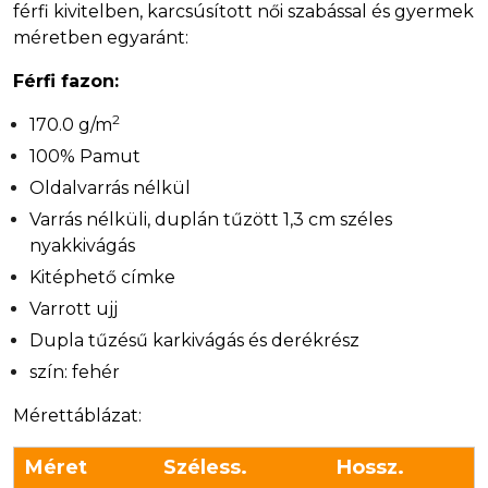
férfi kivitelben, karcsúsított női szabással és gyermek
méretben egyaránt:
Férfi fazon:
2
170.0 g/m
100% Pamut
Oldalvarrás nélkül
Varrás nélküli, duplán tűzött 1,3 cm széles
nyakkivágás
Kitéphető címke
Varrott ujj
Dupla tűzésű karkivágás és derékrész
szín: fehér
Mérettáblázat:
Méret
Széless.
Hossz.