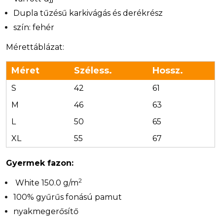
Dupla tűzésű karkivágás és derékrész
szín: fehér
Mérettáblázat:
Méret
Széless.
Hossz.
S
42
61
M
46
63
L
50
65
XL
55
67
Gyermek fazon:
2
White 150.0 g/m
100% gyűrűs fonású pamut
nyakmegerősítő