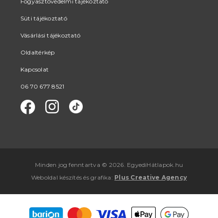
Fogyasztóvédelmi tájékoztató
Süti tájékoztató
Vásárlási tájékoztató
Oldaltérkép
Kapcsolat
06 70 677 8521
Minden jog fenntartva © 2026. EgyediHátlapok.hu
Weboldal készítés
és
grafika
:
Plus Creative Agency