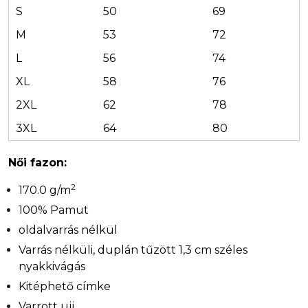
S
50
69
M
53
72
L
56
74
XL
58
76
2XL
62
78
3XL
64
80
Női fazon:
2
170.0 g/m
100% Pamut
oldalvarrás nélkül
Varrás nélküli, duplán tűzött 1,3 cm széles
nyakkivágás
Kitéphető címke
Varrott ujj