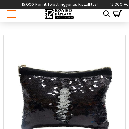
15.000 Forint felett ingyenes kiszállítás!
15.000 Forint