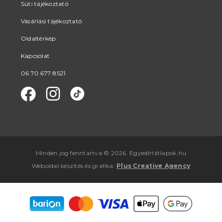
Süti tájékoztató
Vásárlási tájékoztató
Oldaltérkép
Kapcsolat
06 70 677 8521
Minden jog fenntartva © 2026. EgyediHátlapok.hu
Weboldal készítés
és
grafika
:
Plus Creative Agency